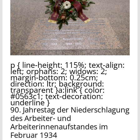
p { line-height: 115%; text-align:
left; orphans: 2; widows: 2;
margin-bottom: 0.25cm;
direction: ltr; background:
transparent }a:link { color:
#0563c1; text-decoration:
underline }
90. Jahrestag der Niederschlagung
des Arbeiter- und
Arbeiterinnenaufstandes im
Februar 1934