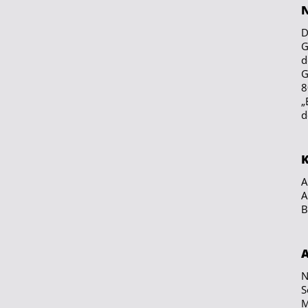
D
G
d
G
8
„
d
A
A
B
A
N
S
M